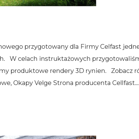
wego przygotowany dla Firmy Celfast jedneg
h. W celach instruktażowych przygotowali
śmy produktowe rendery 3D rynien. Zobacz ró
e, Okapy Velge Strona producenta Cellfast...