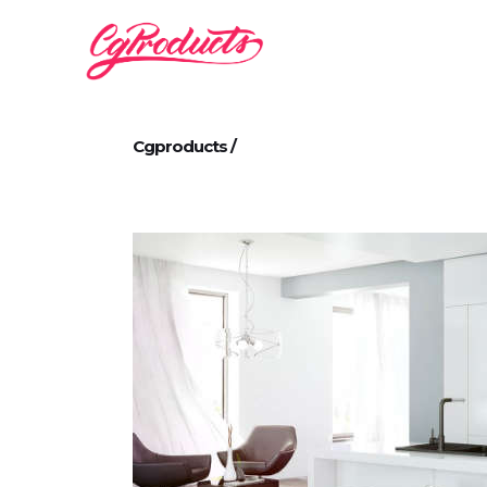
Cgproducts
/