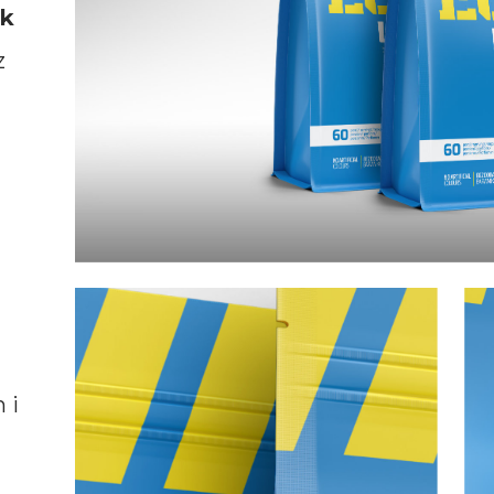
ek
z
 i