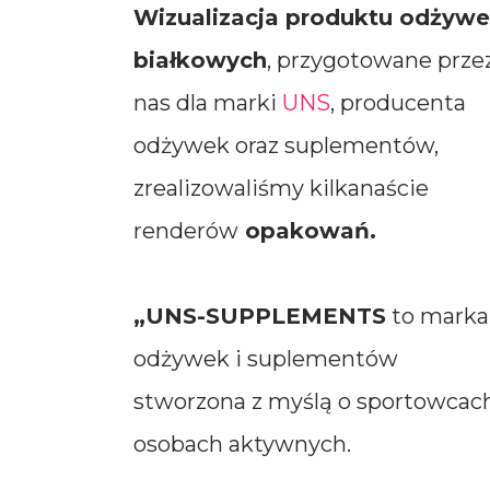
Wizualizacja p
roduktu odżyw
białkowych
, przygotowane prze
nas d
la marki
UNS
, producenta
odżywek oraz suplementów,
zrealizowaliśmy kilkanaście
renderów
opakowań.
„UNS-SUPPLEMENTS
to marka
odżywek i suplementów
stworzona z myślą o sportowcach
osobach aktywnych.