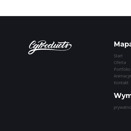
Mapa
Start
Oferta
Portfolio
Animacj
Kontakt
Wyma
prywatno