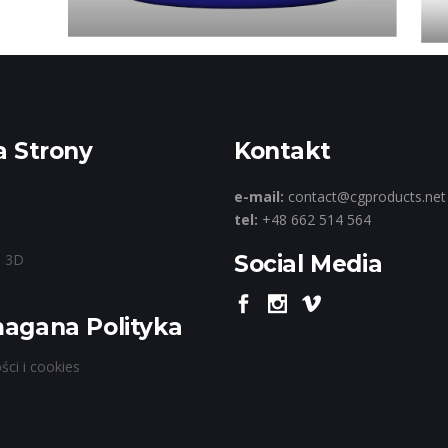
 Strony
Kontakt
e-mail:
contact@cgproducts.net
tel:
+48 662 514 564
e 3D
Social Media
gana Polityka
ści i cookies