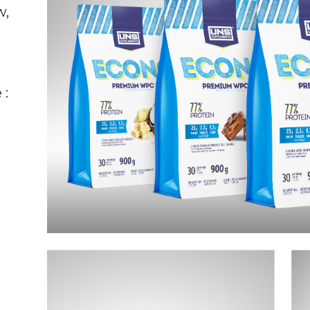
w,
 :